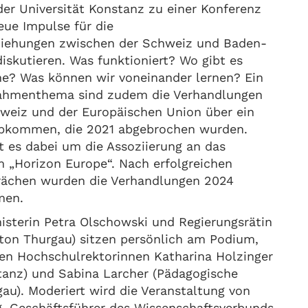
er Universität Konstanz zu einer Konferenz
eue Impulse für die
ziehungen zwischen der Schweiz und Baden-
skutieren. Was funktioniert? Wo gibt es
ne? Was können wir voneinander lernen? Ein
Rahmenthema sind zudem die Verhandlungen
weiz und der Europäischen Union über ein
 Abkommen, die 2021 abgebrochen wurden.
t es dabei um die Assoziierung an das
„Horizon Europe“. Nach erfolgreichen
rächen wurden die Verhandlungen 2024
men.
isterin Petra Olschowski und Regierungsrätin
nton Thurgau) sitzen persönlich am Podium,
n Hochschulrektorinnen Katharina Holzinger
stanz) und Sabina Larcher (Pädagogische
au). Moderiert wird die Veranstaltung von
 Geschäftsführer des Wissenschaftsverbunds