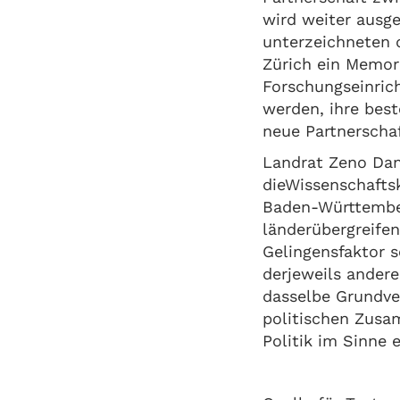
wird weiter ausg
unterzeichneten
Zürich ein Memor
Forschungseinric
werden, ihre bes
neue Partnerscha
Landrat Zeno Dan
dieWissenschafts
Baden-Württember
länderübergreife
Gelingensfaktor s
derjeweils andere
dasselbe Grundve
politischen Zusa
Politik im Sinne 