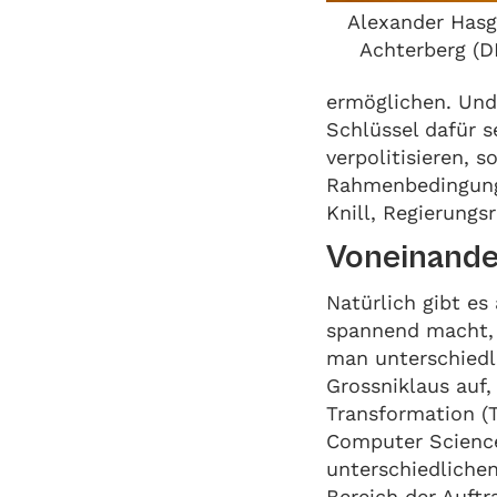
Alexander Hasg
Achterberg (D
ermöglichen. Und 
Schlüssel dafür s
verpolitisieren, 
Rahmenbedingunge
Knill, Regierungs
Voneinande
Natürlich gibt es
spannend macht, 
man unterschiedli
Grossniklaus auf, 
Transformation (T
Computer Science
unterschiedlichen
Bereich der Auftr