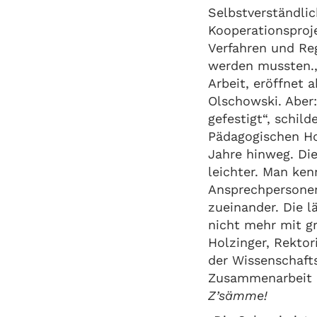
Selbstverständlic
Kooperationsproj
Verfahren und Re
werden mussten.„
Arbeit, eröffnet 
Olschowski. Aber
gefestigt“, schild
Pädagogischen Ho
Jahre hinweg. Di
leichter. Man ken
Ansprechpersonen
zueinander. Die 
nicht mehr mit g
Holzinger, Rektor
der Wissenschaft
Zusammenarbeit i
Z’sämme!