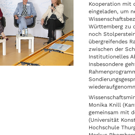
Kooperation mit d
eingeladen, um n
Wissenschaftsbe
Württemberg zu di
noch Stolperstei
übergreifendes 
zwischen der Sch
Institutionelles
Insbesondere geh
Rahmenprogramm 
Sondierungsgesp
wiederaufgenom
Wissenschaftsmin
Monika Knill (Ka
gemeinsam mit de
(Universität Kon
Hochschule Thurg
Markus Rhomberg,