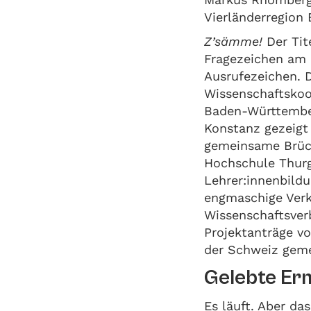
Vierländerregion
Z’sämme!
Der Tit
Fragezeichen am 
Ausrufezeichen. D
Wissenschaftskoo
Baden-Württemberg
Konstanz gezeigt 
gemeinsame Brüc
Hochschule Thurg
Lehrer:innenbildu
engmaschige Ver
Wissenschaftsver
Projektanträge v
der Schweiz gemei
Gelebte Er
Es läuft. Aber das