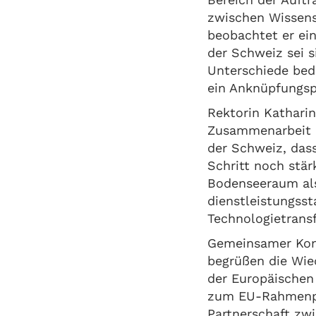
zwischen Wissens
beobachtet er ein
der Schweiz sei 
Unterschiede bed
ein Anknüpfungsp
Rektorin Katharin
Zusammenarbeit mi
der Schweiz, dass
Schritt noch stä
Bodenseeraum als 
dienstleistungsst
Technologietransf
Gemeinsamer Kons
begrüßen die Wi
der Europäischen
zum EU-Rahmenpr
Partnerschaft zw