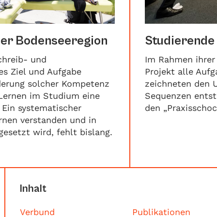
der Bodenseeregion
Studierende
chreib- und
Im Rahmen ihrer
es Ziel und Aufgabe
Projekt alle Auf
rderung solcher Kompetenz
zeichneten den Un
Lernen im Studium eine
Sequenzen entst
Ein systematischer
den „Praxisscho
rnen verstanden und in
setzt wird, fehlt bislang.
Inhalt
Verbund
Publikationen