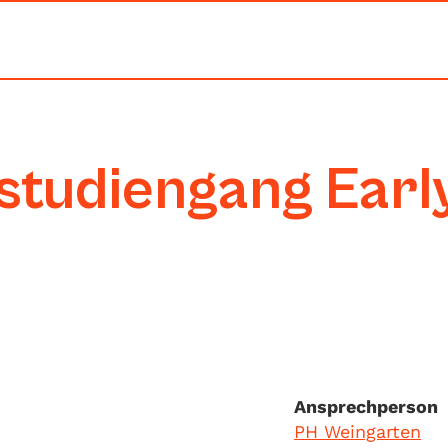
studiengang Earl
Ansprechperson
PH Weingarten