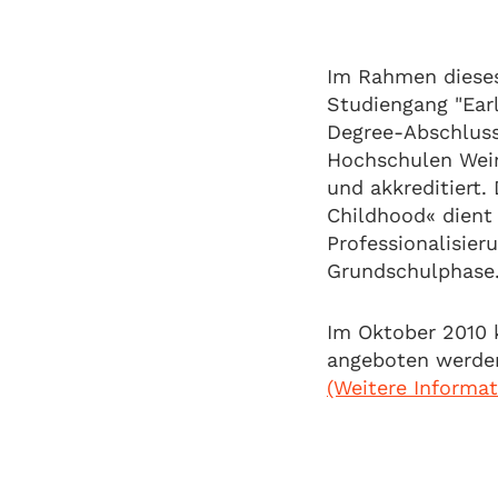
Im Rahmen dieses
Studiengang "Ear
Degree-Abschlus
Hochschulen Weing
und akkreditiert.
Childhood« dient
Professionalisier
Grundschulphase
Im Oktober 2010
angeboten werden
(Weitere Informa