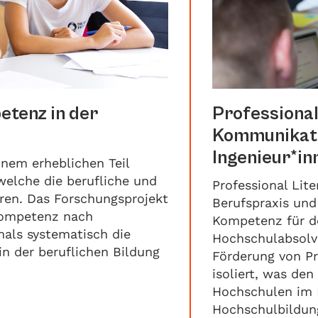
tenz in der
Professional
Kommunikat
Ingenieur*in
nem erheblichen Teil
welche die berufliche und
Professional Lite
eren. Das Forschungsprojekt
Berufspraxis und
kompetenz nach
Kompetenz für de
mals systematisch die
Hochschulabsolv
n der beruflichen Bildung
Förderung von Pr
isoliert, was de
Hochschulen im K
Hochschulbildung