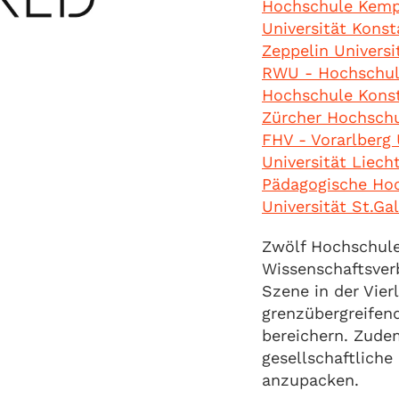
Hochschule Kem
Universität Kons
Zeppelin Universi
RWU - Hochschul
Hochschule Kon
Zürcher Hochsch
FHV - Vorarlberg 
Universität Liech
Pädagogische Ho
Universität St.Ga
Zwölf Hochschule
Wissenschaftsver
Szene in der Vier
grenzübergreifen
bereichern. Zude
gesellschaftlich
anzupacken.