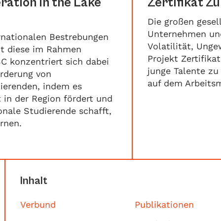
ration in the Lake
Zertifikat Zu
Die großen gesel
Unternehmen und
ernationalen Bestrebungen
Volatilität, Ung
zt diese im Rahmen
Projekt Zertifik
C konzentriert sich dabei
junge Talente zu
örderung von
auf dem Arbeitsm
dierenden, indem es
t in der Region fördert und
ionale Studierende schafft,
rnen.
Inhalt
Verbund
Publikationen