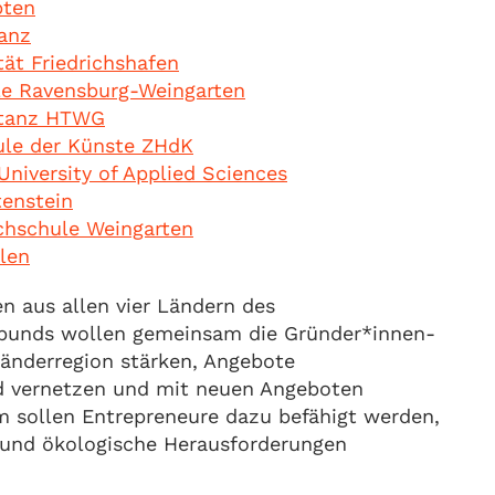
pten
tanz
tät Friedrichshafen
e Ravensburg-Weingarten
stanz HTWG
ule der Künste ZHdK
University of Applied Sciences
tenstein
chschule Weingarten
llen
n aus allen vier Ländern des
bunds wollen gemeinsam die Gründer*innen-
länderregion stärken, Angebote
d vernetzen und mit neuen Angeboten
m sollen Entrepreneure dazu befähigt werden,
e und ökologische Herausforderungen