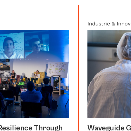
Industrie & Innov
 Resilience Through
Waveguide G